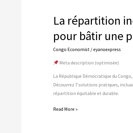
DRC:
7
La répartition i
Solutions
to
pour bâtir une 
Build
Shared
Congo Economist
/
eyanoexpress
Prosperity
Meta description (optimisée)
La République Démocratique du Congo, p
Découvrez 7 solutions pratiques, incluan
répartition équitable et durable.
La
Read More »
répartition
inégale