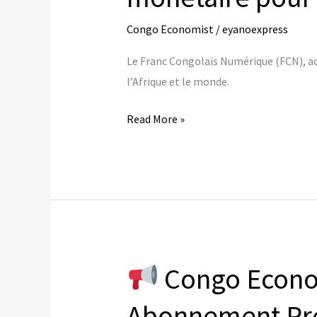
Africa
Congo Economist
/
eyanoexpress
Le Franc Congolais Numérique (FCN), ado
l’Afrique et le monde.
FCN
Read More »
–
Le
Franc
Congolais
Numérique
:
une
Congo Econom
révolution
monétaire
Abonnement P