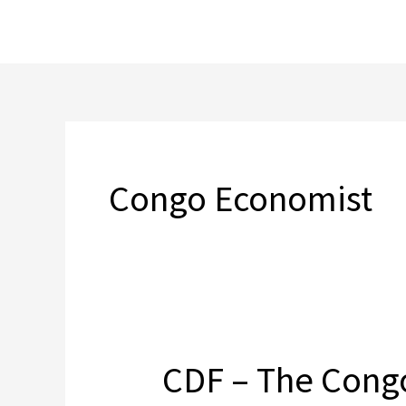
Skip
to
content
Congo Economist
CDF – The Congo