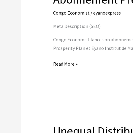
pour
l’Afrique
Congo Economist
/
eyanoexpress
Meta Description (SEO)
Congo Economist lance son abonnement 
Prosperity Plan et Eyano Institut de Ma
Read More »
Congo
Economist
–
Lancement
Officiel
de
Notre
Unequal Distribu
Abonnement