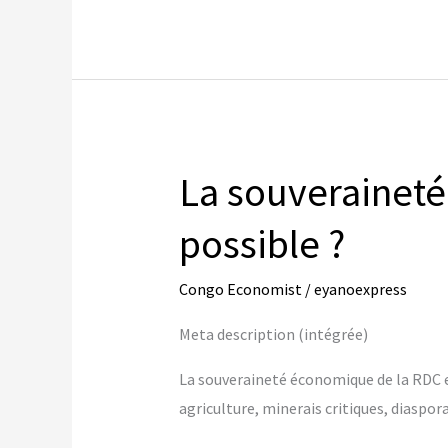
of
the
DRC:
Myth
or
Possible
La souveraineté
Future?
possible ?
Congo Economist
/
eyanoexpress
Meta description (intégrée)
La souveraineté économique de la RDC es
agriculture, minerais critiques, diaspor