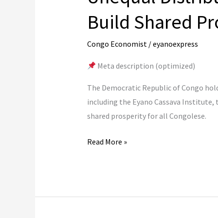
Premium
Build Shared Pr
Congo Economist
/
eyanoexpress
Meta description (optimized)
The Democratic Republic of Congo holds
including the Eyano Cassava Institute,
shared prosperity for all Congolese.
Unequal
Read More »
Distribution
of
Wealth
in
the