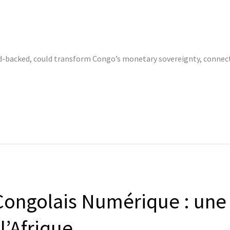
d-backed, could transform Congo’s monetary sovereignty, connect t
Congolais Numérique : une 
l’Afrique