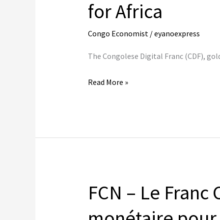
for Africa
Congo Economist
/
eyanoexpress
The Congolese Digital Franc (CDF), gol
CDF
Read More »
–
The
Congolese
Digital
Franc:
A
Monetary
FCN – Le Franc 
Revolution
for
monétaire pour 