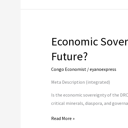
des
richesses
en
RDC
:
Economic Sovere
7
solutions
Future?
pour
bâtir
Congo Economist
/
eyanoexpress
une
Meta Description (integrated)
prospérité
partagée
Is the economic sovereignty of the DRC a
critical minerals, diaspora, and governa
Economic
Read More »
Sovereignty