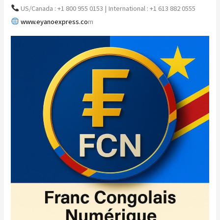
US/Canada : +1 800 955 0153 | International : +1 613 882 0555
www.eyanoexpress.co
m