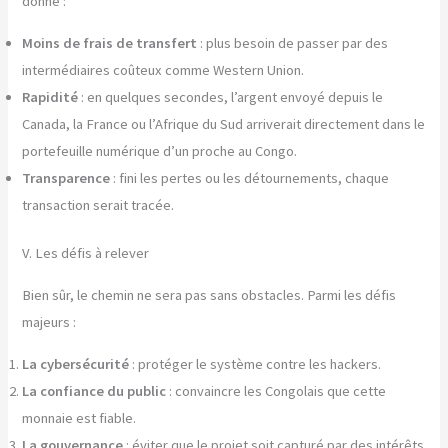
donne :
Moins de frais de transfert
: plus besoin de passer par des
intermédiaires coûteux comme Western Union.
Rapidité
: en quelques secondes, l’argent envoyé depuis le
Canada, la France ou l’Afrique du Sud arriverait directement dans le
portefeuille numérique d’un proche au Congo.
Transparence
: fini les pertes ou les détournements, chaque
transaction serait tracée.
V. Les défis à relever
Bien sûr, le chemin ne sera pas sans obstacles. Parmi les défis
majeurs :
La cybersécurité
: protéger le système contre les hackers.
La confiance du public
: convaincre les Congolais que cette
monnaie est fiable.
La gouvernance
: éviter que le projet soit capturé par des intérêts