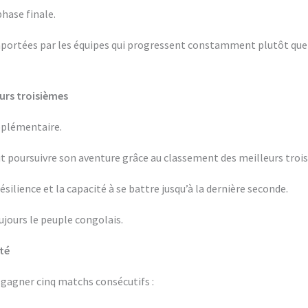
phase finale.
ortées par les équipes qui progressent constamment plutôt que pa
eurs troisièmes
pplémentaire.
t poursuivre son aventure grâce au classement des meilleurs troi
silience et la capacité à se battre jusqu’à la dernière seconde.
ujours le peuple congolais.
ité
t gagner cinq matchs consécutifs :