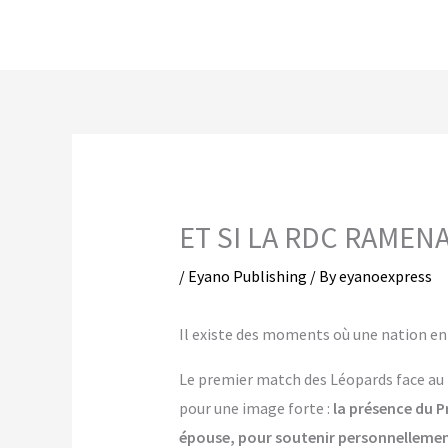
Skip
to
content
ET SI LA RDC RAMEN
/
Eyano Publishing
/ By
eyanoexpress
Il existe des moments où une nation e
Le premier match des Léopards face au P
pour une image forte :
la présence du P
épouse, pour soutenir personnellement