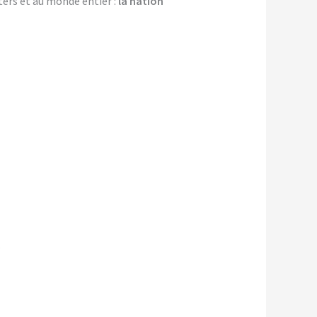
ters et au monde entier :
la nation
.