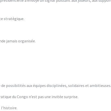
résidentielle a envoyé un signal puissant aux joueurs, aux suppor
ce stratégique.
nde jamais organisée.
e possibilités aux équipes disciplinées, solidaires et ambitieuses
tique du Congo n’est pas une invitée surprise.
l’histoire.