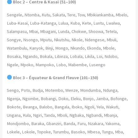
Bloc 2 – Centre & Kasaï (51–100)
Sengele, Ntomba, Kutu, Sakata, Tere, Tow, Mbikiankamba, Mbelo,
Luba-Kasaï, Luba-Katanga, Lulua, Kuba, Kete, Luntu, Lwalwa,
Salampasu, Mbai, Mbagani, Lunda, Chokwe, Shoowa, Tetela,
Songye, Nsongo, Mputu, Nkutshu, Nkole, Ndengese, Mbuli,
Watambulu, Kanyok, Binji, Mongo, Nkundo, Ekonda, Mbole,
Bosaka, Ngando, Bokala, Libinza, Lobala, Likila, Loi, Ndobo,
Ngele, Mpoko, Mampoko, Lobo, Mabembe, Lusengo
Bloc 3 – Équateur & Grand Fleuve (101–150)
Sengo, Poto, Budja, Motembo, Wenze, Mondumba, Ndunga,
Ngenja, Ngombe, Bobangi, Doko, Eleku, Bonjo, Jamba, Bofonge,
Bokote, Beanga, Balobo, Bangala, Iboko, Ngoli, Yela, Wakuti,
Ungana, Kula, Ngiri, Tanda, Mboli, Ngbaka, Ngbandi, Mbanja,
Mondjombo, Baraka, Gbanziri, Banda, Furu, Nzakara, Yakoma,
Lokele, Lokole, Topoke, Turumbu, Basoko, Mbesa, Tungu, Mba,