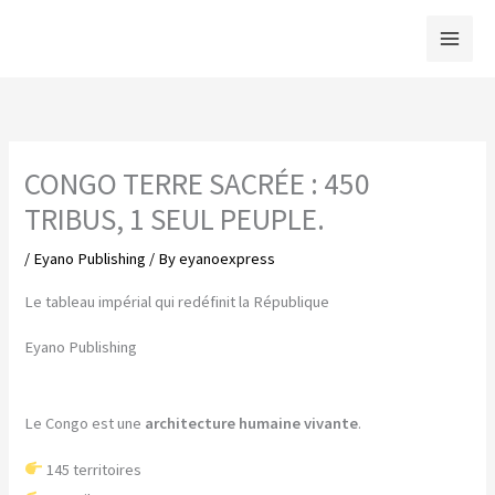
Skip
to
content
CONGO TERRE SACRÉE : 450
TRIBUS, 1 SEUL PEUPLE.
/
Eyano Publishing
/ By
eyanoexpress
Le tableau impérial qui redéfinit la République
Eyano Publishing
Le Congo est une
architecture humaine vivante
.
145 territoires