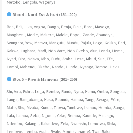
Metoko, Lengola, Wagenya
Bloc 4 – Nord-Est & Ituri (151–200)
Boa, Bali, Lika, Angba, Bango, Benja, Binja, Boro, Mayogo,
Mangbetu, Medje, Makere, Malele, Popoi, Zande, Abandiya,
Avungara, Yew, Mamvu, Mangutu, Mundu, Pajulu, Logo, Keliko, Bari,
Kakwa, Lugbara, Madi, Ndo Vare, Ndo Okebo, Alur, Lendu, Hema,
Nyari, Bira, Ndaka, Mbo, Budu, Amba, Lese, Mbuti, Sua, Efe,
Lombi, Mabendi, Okebo, Nande, Hunde, Nyanga, Tembo, Havu
Bloc 5 – Kivu & Maniema (201–250)
Shi, Vira, Fuliru, Lega, Bembe, Rundi, Nyitu, Kumu, Ombo, Songola,
Langa, Bangubangu, Kusu, Babindi, Hamba, Tangi, Swaga, Père,
Mate, Shu, Mvuba, Kunda, Tabwa, Tumbwe, Lumbu, Hemba, Sanga,
Lala, Lamba, Seba, Ngoma, Yeke, Bemba, Kaonde, Minungu,
Ndembo, Kalanga, Kalundwe, Zela, Nwenshi, Lomotwa, Shila,
Lembwe, Lemba, Aushi, Bwile, Mbuti (variante), Twa, Baka,