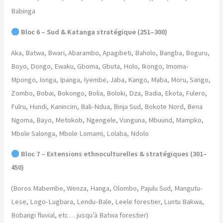
Babinga
Bloc 6 – Sud & Katanga stratégique (251–300)
Aka, Batwa, Bwari, Abarambo, Apagibeti, Baholo, Bangba, Boguru,
Boyo, Dongo, Ewaku, Gboma, Gbuta, Holo, Ikongo, Imoma-
Mpongo, Ionga, Ipanga, Iyembe, Jaba, Kango, Maba, Moru, Sango,
Zombo, Bobai, Bokongo, Bolia, Boloki, Dza, Badia, Ekota, Fulero,
Fulru, Hundi, Kanincim, Bali-Ndua, Binja Sud, Bokote Nord, Bena
Ngoma, Bayo, Metokob, Ngengele, Vunguna, Mbuund, Mampko,
Mbole Salonga, Mbole Lomami, Lolaba, Ndolo
Bloc 7 – Extensions ethnoculturelles & stratégiques (301–
450)
(Boros Mabembe, Wenza, Hanga, Olombo, Pajulu Sud, Mangutu-
Lese, Logo-Lugbara, Lendu-Bale, Leele forestier, Luntu Bakwa,
Bobangi fluvial, etc… jusqu’à Batwa forestier)