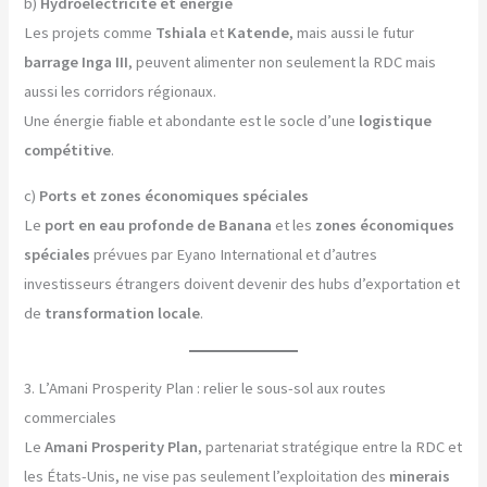
b)
Hydroélectricité et énergie
Les projets comme
Tshiala
et
Katende
, mais aussi le futur
barrage Inga III
, peuvent alimenter non seulement la RDC mais
aussi les corridors régionaux.
Une énergie fiable et abondante est le socle d’une
logistique
compétitive
.
c)
Ports et zones économiques spéciales
Le
port en eau profonde de Banana
et les
zones économiques
spéciales
prévues par Eyano International et d’autres
investisseurs étrangers doivent devenir des hubs d’exportation et
de
transformation locale
.
3. L’Amani Prosperity Plan : relier le sous-sol aux routes
commerciales
Le
Amani Prosperity Plan
, partenariat stratégique entre la RDC et
les États-Unis, ne vise pas seulement l’exploitation des
minerais