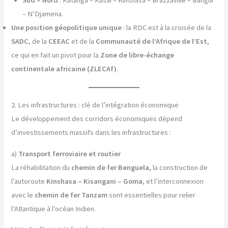
Sud – Nord
: Katanga – Kasai – Kinshasa – Brazzaville – Bangui
– N’Djamena.
Une position géopolitique unique
: la RDC est à la croisée de la
SADC
, de la
CEEAC
et de la
Communauté de l’Afrique de l’Est
,
ce qui en fait un pivot pour la
Zone de libre-échange
continentale africaine (ZLECAf)
.
2. Les infrastructures : clé de l’intégration économique
Le développement des corridors économiques dépend
d’investissements massifs dans les infrastructures :
a)
Transport ferroviaire et routier
La réhabilitation du
chemin de fer Benguela
, la construction de
l’autoroute
Kinshasa – Kisangani – Goma
, et l’interconnexion
avec le
chemin de fer Tanzam
sont essentielles pour relier
l’Atlantique à l’océan Indien.