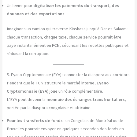
Un levier pour
digitaliser les paiements du transport, des
douanes et des exportations
.
Imaginons un camion qui traverse Kinshasa jusqu’à Dar es Salaam :
chaque transaction, chaque taxe, chaque service pourrait être
payé instantanément en
FCN
, sécurisant les recettes publiques et
réduisant la corruption.
5. Eyano Cryptomonnaie (EYA) : connecter la diaspora aux corridors
Pendant que le FCN structure le marché interne,
Eyano
Cryptomonnaie (EYA)
joue un rôle complémentaire.
L’EYA peut devenir la
monnaie des échanges transfrontaliers
,
portée par la diaspora congolaise et africaine.
Pour les transferts de fonds
: un Congolais de Montréal ou de
Bruxelles pourrait envoyer en quelques secondes des fonds en
EYA pour financer un camion de manioc ou un conteneur de cuivre.