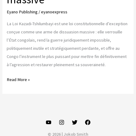
Eyano Publishing
/
eyanoexpress
La Loi Kazadi-Tshilumbayi est une loi constitutionnelle d’exception
conçue comme une arme de dissuasion massive : elle verrouille
l’État congolais, rend la guerre juridiquement impossible,
politiquement inutile et stratégiquement perdante, et offre au
Congo l’instrument le plus puissant pour mettre fin définitivement
à l’agression et restaurer pleinement sa souveraineté.
Loi
Read More »
Kazadi-
Tshilumbayi,
une
bombe
de
dissuasion
© 2026 | Jokob Smith