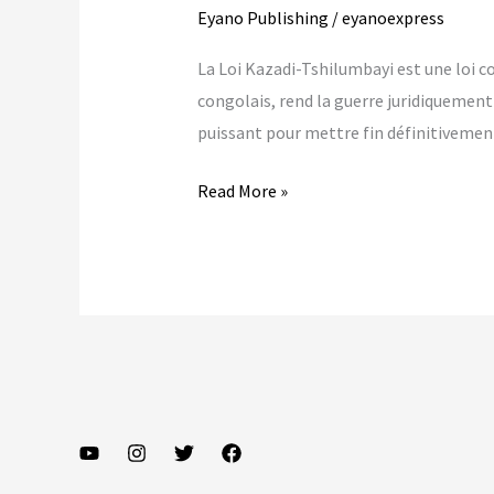
Eyano Publishing
/
eyanoexpress
La Loi Kazadi-Tshilumbayi est une loi c
congolais, rend la guerre juridiquement
puissant pour mettre fin définitivement
Loi
Read More »
Kazadi-
Tshilumbayi,
une
bombe
de
dissuasion
massive