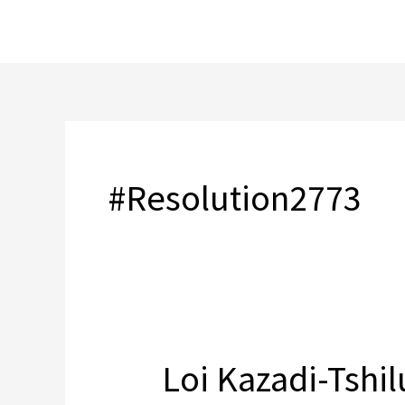
Skip
to
content
#Resolution2773
Loi Kazadi-Tshi