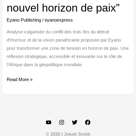
nouvel horizon de paix”
Eyano Publishing
/
eyanoexpress
Analyse vulgarisée du conflit des trois îles du détroit
d’Hormuz et de la vision panafricaine proposée par Eyano
pour transformer une zone de tension en horizon de paix. Une
réflexion stratégique, accessible et innovante sur le rôle de
l’Afrique dans la géopolitique mondiale.
“Les
Read More »
Trois
Îles
du
Détroit
d’Hormuz
:
© 2026 | Jokob Smith