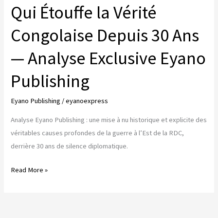
Qui Étouffe la Vérité
Congolaise Depuis 30 Ans
— Analyse Exclusive Eyano
Publishing
Eyano Publishing
/
eyanoexpress
Analyse Eyano Publishing : une mise à nu historique et explicite des
véritables causes profondes de la guerre à l’Est de la RDC,
derrière 30 ans de silence diplomatique.
LES
Read More »
«
CAUSES
PROFONDES