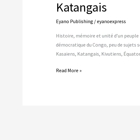
Katangais
Eyano Publishing
/
eyanoexpress
Histoire, mémoire et unité d’un peuple
démocratique du Congo, peu de sujets so
Kasaïens, Katangais, Kivutiens, Équator
Ilunga
Read More »
Mbidi
:
la
racine
commune
des
Kasaïens