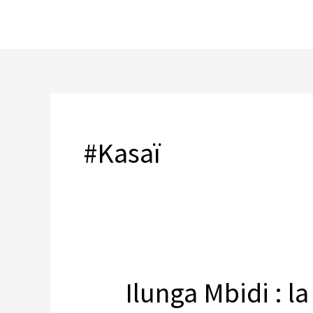
Skip
to
content
#Kasaï
Ilunga Mbidi : 