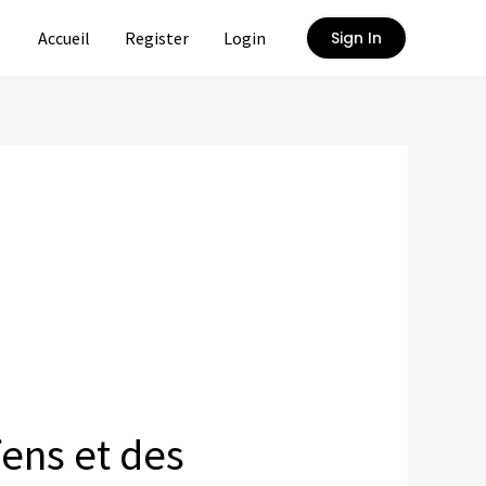
Accueil
Register
Login
Sign In
ens et des