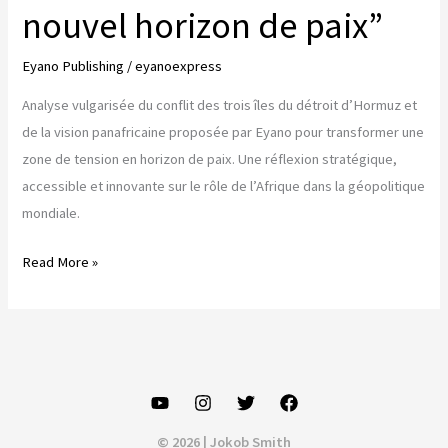
nouvel horizon de paix”
Eyano Publishing
/
eyanoexpress
Analyse vulgarisée du conflit des trois îles du détroit d’Hormuz et
de la vision panafricaine proposée par Eyano pour transformer une
zone de tension en horizon de paix. Une réflexion stratégique,
accessible et innovante sur le rôle de l’Afrique dans la géopolitique
mondiale.
“Les
Read More »
Trois
Îles
du
Détroit
d’Hormuz
:
© 2026 | Jokob Smith