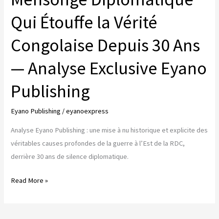
Qui Étouffe la Vérité
Congolaise Depuis 30 Ans
— Analyse Exclusive Eyano
Publishing
Eyano Publishing
/
eyanoexpress
Analyse Eyano Publishing : une mise à nu historique et explicite des
véritables causes profondes de la guerre à l’Est de la RDC,
derrière 30 ans de silence diplomatique.
LES
Read More »
«
CAUSES