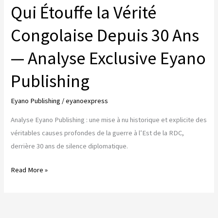
Qui Étouffe la Vérité
Congolaise Depuis 30 Ans
— Analyse Exclusive Eyano
Publishing
Eyano Publishing
/
eyanoexpress
Analyse Eyano Publishing : une mise à nu historique et explicite des
véritables causes profondes de la guerre à l’Est de la RDC,
derrière 30 ans de silence diplomatique.
LES
Read More »
«
CAUSES
PROFONDES