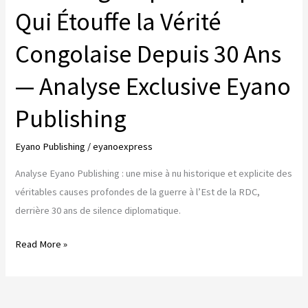
Qui Étouffe la Vérité
Congolaise Depuis 30 Ans
— Analyse Exclusive Eyano
Publishing
Eyano Publishing
/
eyanoexpress
Analyse Eyano Publishing : une mise à nu historique et explicite des
véritables causes profondes de la guerre à l’Est de la RDC,
derrière 30 ans de silence diplomatique.
LES
Read More »
«
CAUSES
PROFONDES