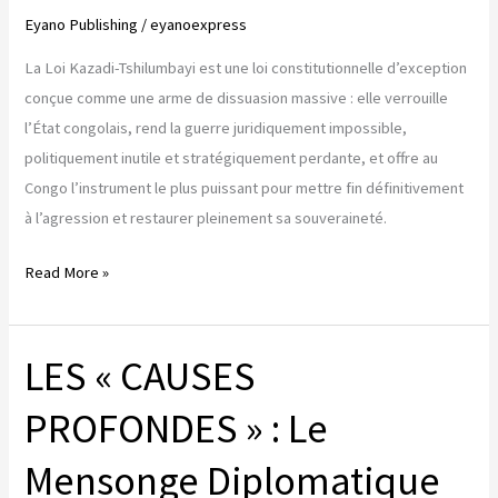
rend
Eyano Publishing
/
eyanoexpress
la
La Loi Kazadi-Tshilumbayi est une loi constitutionnelle d’exception
guerre
conçue comme une arme de dissuasion massive : elle verrouille
impossible.
l’État congolais, rend la guerre juridiquement impossible,
politiquement inutile et stratégiquement perdante, et offre au
Congo l’instrument le plus puissant pour mettre fin définitivement
à l’agression et restaurer pleinement sa souveraineté.
Loi
Read More »
Kazadi-
Tshilumbayi,
LES « CAUSES
une
bombe
PROFONDES » : Le
de
dissuasion
Mensonge Diplomatique
massive