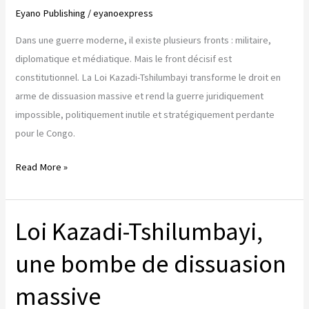
Eyano Publishing
/
eyanoexpress
Dans une guerre moderne, il existe plusieurs fronts : militaire,
diplomatique et médiatique. Mais le front décisif est
constitutionnel. La Loi Kazadi-Tshilumbayi transforme le droit en
arme de dissuasion massive et rend la guerre juridiquement
impossible, politiquement inutile et stratégiquement perdante
pour le Congo.
La
Read More »
Loi
Kazadi-
Loi Kazadi-Tshilumbayi,
Tshilumbayi
:
une bombe de dissuasion
Quand
le
massive
droit