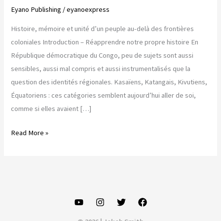
Eyano Publishing
/
eyanoexpress
Histoire, mémoire et unité d’un peuple au-delà des frontières
coloniales Introduction – Réapprendre notre propre histoire En
République démocratique du Congo, peu de sujets sont aussi
sensibles, aussi mal compris et aussi instrumentalisés que la
question des identités régionales. Kasaïens, Katangais, Kivutiens,
Équatoriens : ces catégories semblent aujourd’hui aller de soi,
comme si elles avaient […]
Ilunga
Read More »
Mbidi
:
la
racine
commune
des