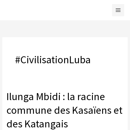
Skip
to
content
#CivilisationLuba
Ilunga Mbidi : la racine
commune des Kasaïens et
des Katangais