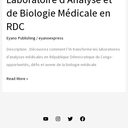
de Biologie Médicale en
RDC
Eyano Publishing
/
eyanoexpress
Description : Découvrez comment l’IA transforme les laboratoires
d’analyses médicales en République Démocratique du Congo :
opportunités, défis et avenir de la biologie médicale.
L’impact
Read More »
de
l’Intelligence
Artificielle
sur
le
Laboratoire