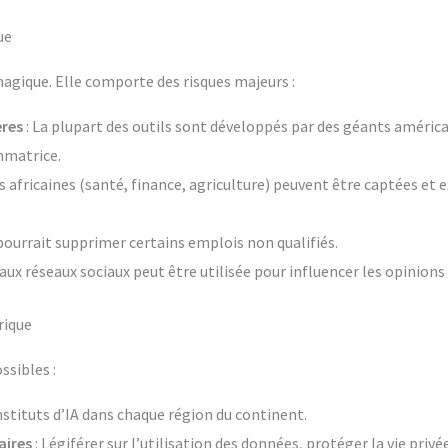
ue
magique. Elle comporte des risques majeurs :
res
: La plupart des outils sont développés par des géants américai
mmatrice.
s africaines (santé, finance, agriculture) peuvent être captées et 
pourrait supprimer certains emplois non qualifiés.
 aux réseaux sociaux peut être utilisée pour influencer les opinions
rique
ssibles :
instituts d’IA dans chaque région du continent.
aires
: Légiférer sur l’utilisation des données, protéger la vie priv