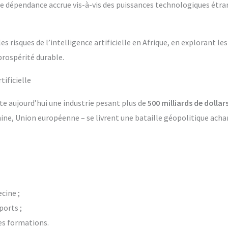
e dépendance accrue vis-à-vis des puissances technologiques étran
es risques de l’intelligence artificielle en Afrique, en explorant l
prospérité durable.
tificielle
ente aujourd’hui une industrie pesant plus de
500 milliards de dollar
ine, Union européenne – se livrent une bataille géopolitique acha
cine ;
ports ;
es formations.