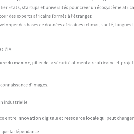
llier États, startups et universités pour créer un écosystème africai
tour des experts africains formés à l’étranger.
velopper des bases de données africaines (climat, santé, langues l
t l’IA
ture du manioc
, pilier de la sécurité alimentaire africaine et proje
reconnaissance d’images.
 industrielle.
nce entre
innovation digitale
et
ressource locale
qui peut changer 
ôt que la dépendance