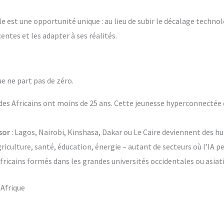
le est une opportunité unique : au lieu de subir le décalage techn
centes et les adapter à ses réalités.
e ne part pas de zéro.
 des Africains ont moins de 25 ans. Cette jeunesse hyperconnectée 
sor
: Lagos, Nairobi, Kinshasa, Dakar ou Le Caire deviennent des 
griculture, santé, éducation, énergie – autant de secteurs où l’IA
ricains formés dans les grandes universités occidentales ou asiati
 Afrique