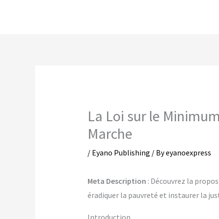
Skip
to
content
La Loi sur le Minimum
Marche
/
Eyano Publishing
/ By
eyanoexpress
Meta Description
: Découvrez la propos
éradiquer la pauvreté et instaurer la ju
Introduction