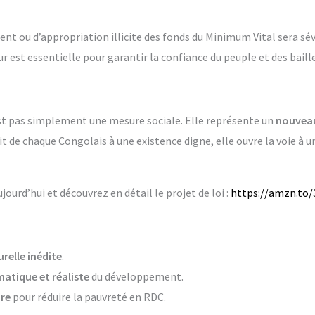
ent ou d’appropriation illicite des fonds du Minimum Vital sera 
r est essentielle pour garantir la confiance du peuple et des baill
st pas simplement une mesure sociale. Elle représente un
nouveau
t de chaque Congolais à une existence digne, elle ouvre la voie à un
rd’hui et découvrez en détail le projet de loi :
https://amzn.to
relle inédite
.
atique et réaliste
du développement.
ire
pour réduire la pauvreté en RDC.