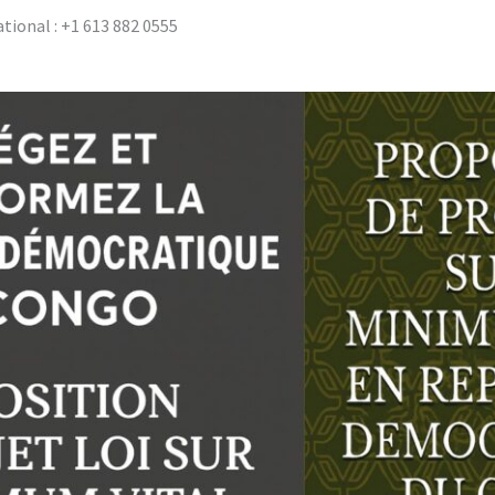
tional : +1 613 882 0555