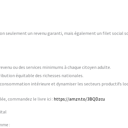
 non seulement un revenu garanti, mais également un filet social s
 revenu ou des services minimums à chaque citoyen adulte.
ibution équitable des richesses nationales.
a consommation intérieure et dynamiser les secteurs productifs lo
ée, commandez le livre ici :
https://amzn.to/3BQDzcu
ital
mme :