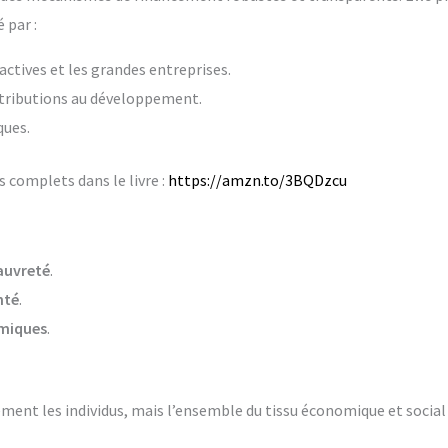
 par :
ractives et les grandes entreprises.
ntributions au développement.
ques.
 complets dans le livre :
https://amzn.to/3BQDzcu
pauvreté
.
nté
.
omiques
.
ent les individus, mais l’ensemble du tissu économique et social 