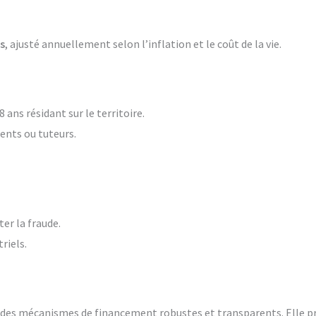
ls
, ajusté annuellement selon l’inflation et le coût de la vie.
 ans résidant sur le territoire.
rents ou tuteurs.
er la fraude.
riels.
e des mécanismes de financement robustes et transparents. Elle pr