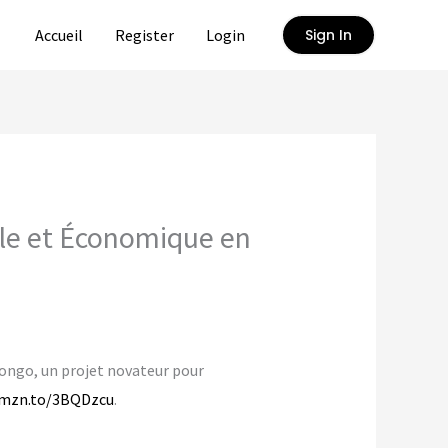
Accueil
Register
Login
Sign In
ale et Économique en
Congo, un projet novateur pour
amzn.to/3BQDzcu
.