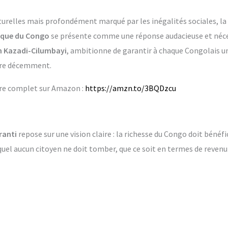
turelles mais profondément marqué par les inégalités sociales, la
ique du Congo
se présente comme une réponse audacieuse et nécess
n Kazadi-Cilumbayi
, ambitionne de garantir à chaque Congolais un
ivre décemment.
vre complet sur Amazon :
https://amzn.to/3BQDzcu
ranti
repose sur une vision claire : la richesse du Congo doit bénéfi
uquel aucun citoyen ne doit tomber, que ce soit en termes de revenu 