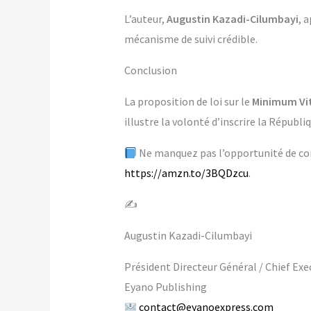
L’auteur,
Augustin Kazadi-Cilumbayi
, 
mécanisme de suivi crédible.
Conclusion
La proposition de loi sur le
Minimum Vit
illustre la volonté d’inscrire la Républ
Ne manquez pas l’opportunité de com
https://amzn.to/3BQDzcu
.
✍️
Augustin Kazadi-Cilumbayi
Président Directeur Général / Chief Exec
Eyano Publishing
contact@eyanoexpress.com