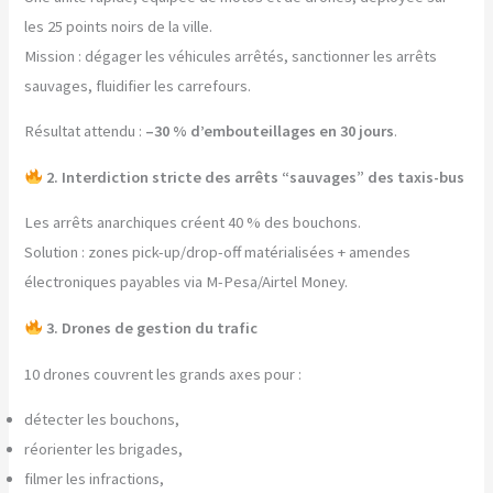
les 25 points noirs de la ville.
Mission : dégager les véhicules arrêtés, sanctionner les arrêts
sauvages, fluidifier les carrefours.
Résultat attendu :
–30 % d’embouteillages en 30 jours
.
2. Interdiction stricte des arrêts “sauvages” des taxis-bus
Les arrêts anarchiques créent 40 % des bouchons.
Solution : zones pick-up/drop-off matérialisées + amendes
électroniques payables via M-Pesa/Airtel Money.
3. Drones de gestion du trafic
10 drones couvrent les grands axes pour :
détecter les bouchons,
réorienter les brigades,
filmer les infractions,